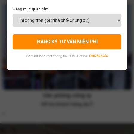
Hạng mục quan tâm
ĐĂNG KÝ TƯ VẤN MIỄN PHÍ
Cam kết bảo mật thông tin 100%. Hotline:
0987.822.944
Chất lượng sản phẩm
Tỉ mỉ qua từng khâu sản xuất, lắp ráp hoàn t
‹
›