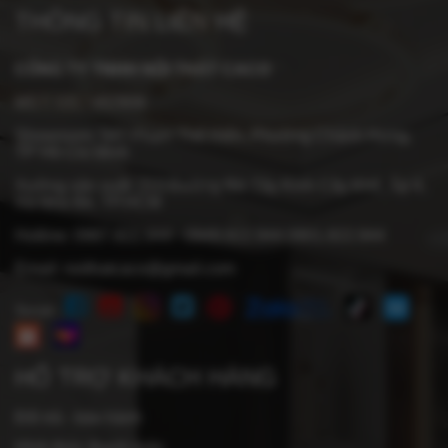
THÔNG TIN LIÊN HỆ
CÔNG TY TNHH NỘI THẤT CACO
MST: 0317482909
Showroom: 547 Phạm Thế Hiển, Phường Chánh Hưng,
TP Hồ Chí Minh
Xưởng sản xuất: 213 Đường Bờ Tây Kinh Cây Khô, Ấp 4,
Xã Nhà Bè, TP.HCM
Hotline:
0987.822.944
-
0949.822.944
0901.822.944
Email:
noithatcaco@gmail.com
Social :
HỔ TRỢ KHÁCH HÀNG
Đổi trả - bảo hành
Hình thức thanh toán