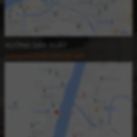
XƯỞNG SẢN XUẤT
Xưởng sx 213 Bờ Kinh Cây Khô: