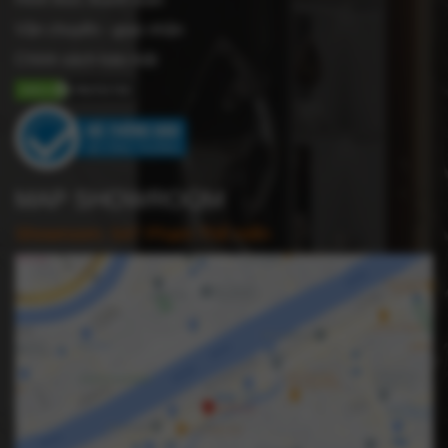
Vận chuyển - giao nhận
Chính sách bảo mật
MAP SHOWROOM
Showroom: 547 Phạm Thế Hiển