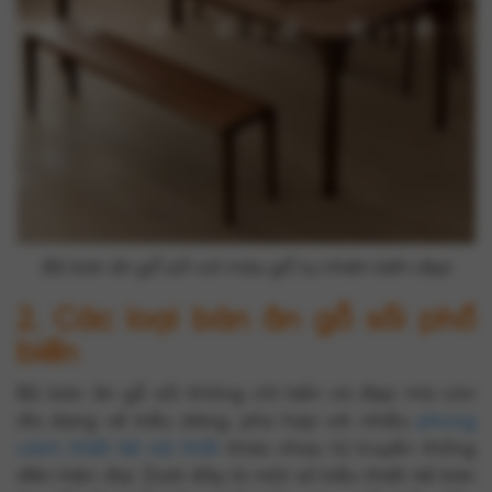
Bộ bàn ăn gỗ sồi với màu gỗ tự nhiên bền đẹp
2. Các loại bàn ăn gỗ sồi phổ
biến
Bộ bàn ăn gỗ sồi không chỉ bền và đẹp mà còn
đa dạng về kiểu dáng, phù hợp với nhiều
phong
cách thiết kế nội thất
khác nhau từ truyền thống
đến hiện đại. Dưới đây là một số kiểu thiết kế bàn