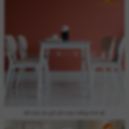
Bộ bàn ăn gỗ sồi màu trắng tinh tế