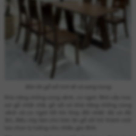
Bàn ăn gỗ sồi tinh tế và sang trọng
Khả năng chống cong vênh, co ngót: Nhờ cấu trúc
sợi gỗ chặt chẽ, gỗ sồi có khả năng chống cong
vênh và co ngót tốt khi thay đổi nhiệt độ và độ
ẩm, điều này làm cho bàn ăn gỗ sồi trở thành một
lựa chọn lý tưởng cho nhiều gia đình.