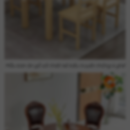
Mẫu bàn ăn gỗ sồi thiết kế kiểu truyền thống 4 ghế