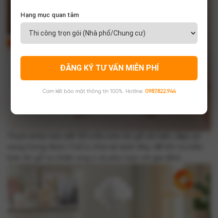
Hạng mục quan tâm
ĐĂNG KÝ TƯ VẤN MIỄN PHÍ
Cam kết bảo mật thông tin 100%. Hotline:
0987.822.944
Tham khảo bài viết 101 mẫu bàn ăn gỗ sồi bền, đẹp và
sang trọng được CaCo chia sẻ dưới đây, để tìm ra mẫu
bàn ăn gỗ tự nhiên ưng ý và phù hợp với gia đình.