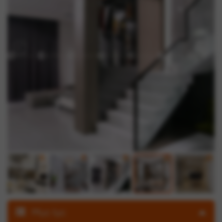
Mục lục