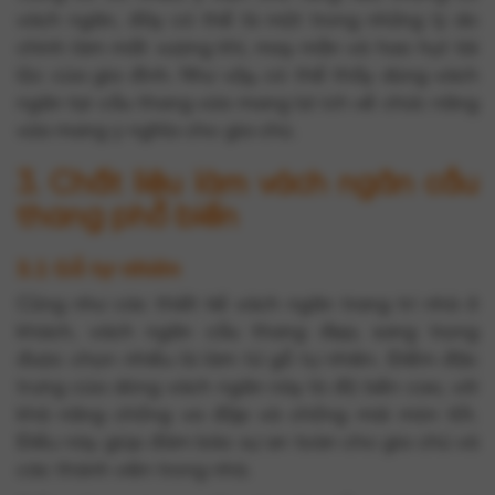
vách ngăn, đây có thể là một trong những lý do
chính làm mất vượng khí, may mắn và hao hụt tài
lộc của gia đình. Như vậy, có thể thấy dùng vách
ngăn tại cầu thang vừa mang lợi ích về chức năng
vừa mang ý nghĩa cho gia chủ.
3. Chất liệu làm vách ngăn cầu
thang phổ biến
3.1 Gỗ tự nhiên
Cũng như các thiết kế vách ngăn trang trí nhà ở
khách, vách ngăn cầu thang đẹp, sang trọng
được chọn nhiều là làm từ gỗ tự nhiên. Điểm đặc
trưng của dòng vách ngăn này là độ bền cao, với
khả năng chống va đập và chống mài mòn tốt.
Điều này giúp đảm bảo sự an toàn cho gia chủ và
các thành viên trong nhà.