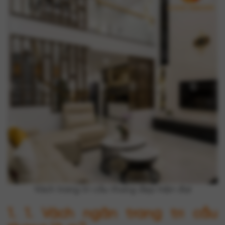
Vách trang trí cầu thang đẹp hiện đại
1. 1. Vách ngăn trang trí cầu