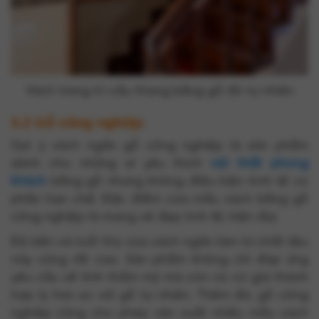
Vách trang trí cầu thang bằng gỗ đỏ tự nhiên
3.2 Gỗ công nghiệp
Gợi ý vách ngăn gỗ công nghiệp là sản phẩm
dành cho những ai yêu thích
nội thất phòng
khách
bằng gỗ nhưng không điều kiện kinh tế có
phần hạn chế. Đặc điểm của mẫu vách bằng gỗ
công nghiệp là mang vẻ đẹp tinh tế, hiện đại.
Độ bền và tuổi thọ của vách ngăn làm từ chất liệu
này cũng rất cao. Sản phẩm không chỉ đáp ứng
yêu cầu về tính thẩm mỹ mà còn có có giá thành
hợp lý hơn so với gỗ tự nhiên. Thêm đó, gỗ công
nghiệp cũng cho phép sản xuất nhiều mẫu vách