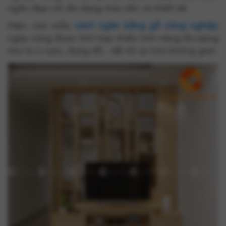
ngăn đẹp với đa dạng màu sắc và thiết kế.
Hiện, các mẫu
vách ngăn bằng gỗ công nghiệp
ngày càng được tích hợp nhiều tính năng đa dạng
như tủ ủ rượu, đựng đồ... để tối ưu hóa không gian.