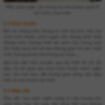
Mẫu vách ngăn cầu thang tại nhà khách quận 8
do CaCo thực hiện
5.2 Kích thước
Đối với những căn chung cư, căn hộ nhỏ, việc lựa
chọn kích thước vách ngăn cầu thang phải thật
thông minh. Không thiết kế vách cầu thang quá
lớn hoặc quá nhỏ sẽ làm không gian trở nên chật
chội, không thoải mái không an toàn,...
Anh/chị nên nhờ chuyên gia nội thất hỗ trợ đo
đạc, từ đó giúp lựa chọn kích thước vách ngăn
sao cho hài hòa, để không gian sống vừa đẹp
mắt và vừa thoải mái nhất.
5.3 Màu sắc
Màu sắc của vách ngăn trang trí cầu thang cần
phải hòa hợp với màu sắc tổng thể của không