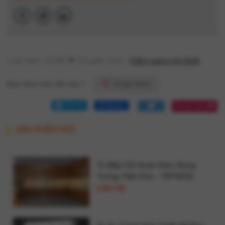
Lượt xem : 8,396
🔶 Chuyên mục :
Cẩm nang nội thất
0
Bạn thích bài viết này ?
lượt thích
Chia sẻ
Chia sẻ
Share link
SẢN PHẨM MỚI
Tủ Bếp Gỗ Xoan Đào Sang
Trọng, Hiện Đại - TBTN022
Liên hệ