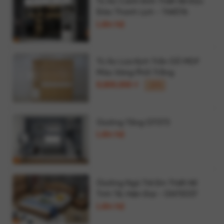
Tủ Áo Cánh Kính Thiết Kế Độc
Đáo Thanh Lịch - TAK076
Liên hệ
Tủ Áo Lùa Kịch Trần Gỗ MDF
Màu Vàng Phối Trắng
8,800,000 ₫
-11%
Giường Tầng GT073
Liên hệ
Giường Ngủ Trẻ Em Thiết Kế
Tinh Tế, Hiện Đại - GNTE037
Liên hệ