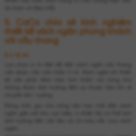
Nhằm tạo mẫu vách trang trí cầu thang hiện đại,
an toàn và đẹp mắt.
5. CaCo chia sẻ kinh nghiệm
thiết kế vách ngăn phòng khách
với cầu thang
5.1 Vị trí
Lựa chọn vị trí đặt để đặt vách ngăn cầu thang
cần được cần cân nhắc tỉ mỉ. Vách ngăn khi thiết
kế cần phải đảm bảo tính thẩm mỹ cũng như
không được ảnh hưởng đến sự thuận tiện khi di
chuyển lên/ xuống.
Đồng thời, gia chủ cũng nên hạn chế đặt vách
ngăn gần sát khu vực bếp, vì nhiệt độ có thể làm
ảnh hưởng đến vật liệu và cả màu sắc của vách
ngăn.