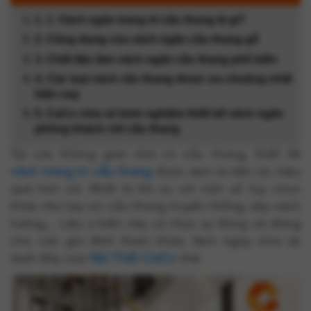
1. 1. Vách ngăn trang trí cầu thang là gì?
2. Công dụng của vách ngăn cầu thang gỗ
3. Chất liệu làm vách ngăn cầu thang phổ biến
4. Các loại vách cầu thang được ưa chuộng nhất
hiện nay
5. CaCo chia sẻ kinh nghiệm thiết kế vách ngăn
phòng khách với cầu thang
Tại các không gian nhà có cầu thang, thiết kế
vách trang trí cầu thang
được xem là tiện lợi, hiệu
quả hơn cả. Nhất là khi so với một số tùy chọn
khác như tay vịn cầu thang truyền thống, xây vách
tường,... Liệu ý kiến này có thực sự đúng và đáng
cho các gia đình tham khảo. Xem ngay chia sẻ
dưới đây của
Nội Thất CaCo
nhé.