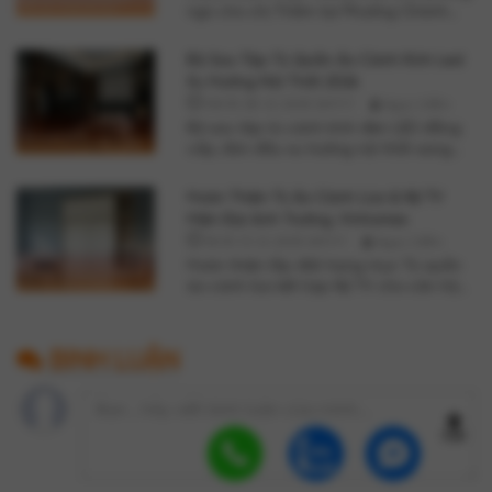
ngủ cho chị Thắm tại Phường Chánh
Hưng bao gồm tủ âm tường, tủ kịch trần
và bàn trang điểm hiện đại và tiện nghi.
Bộ Sưu Tập Tủ Quần Áo Cánh Kính Led
Xu Hướng Nội Thất 2026
08:30 28-12-2025 GMT+7
Ngọc Diễm
Bộ sưu tập tủ cánh kính đèn LED đẳng
cấp, đón đầu xu hướng nội thất sang
trọng 2026, giúp phòng ngủ như
showroom lung linh, giá xưởng tốt tại
Hoàn Thiện Tủ Áo Cánh Lùa & Kệ TV
CaCo hôm nay.
Hiện Đại Anh Trường, Vinhomes
18:30 13-12-2025 GMT+7
Ngọc Diễm
Hoàn thiện lắp đặt hạng mục Tủ quần
áo cánh lùa kết hợp Kệ TV cho căn hộ
của Anh Trường tại Vinhomes. Sản xuất
và thi công trực tiếp của Nội Thất CaCo
BÌNH LUẬN
🔝