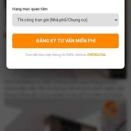
Hạng mục quan tâm
ĐĂNG KÝ TƯ VẤN MIỄN PHÍ
Cam kết bảo mật thông tin 100%. Hotline:
0987.822.944
Anh/chị đang tìm kiếm những mẫu vách trang trí cầu
thang đẹp hiện đại thì không thể bỏ qua vách ngăn cầu
thang bằng gỗ công nghiệp hoặc gỗ tự nhiên tại CaCo.