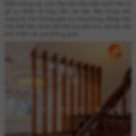
Điểm cộng cực cao nữa của các mẫu vách làm từ
gỗ tự nhiên là màu sắc, hệ vân đặc trưng nên
mang lại cho không gian sự sang trọng, đẳng cấp.
Vừa thể hiện được bề thế của gia chủ vừa tôn lên
tính thẩm mỹ của không gian.