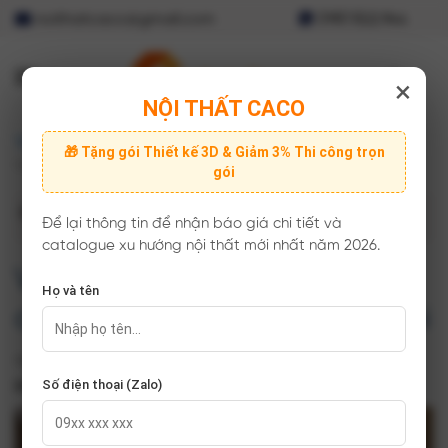
noithatcaco@gmail.com
0987.822.944
Menu
×
NỘI THẤT CACO
Trang chủ
/
Tin tức blog
/
Cẩm nang nội thất
/
Vách
🎁 Tặng gói Thiết kế 3D & Giảm 3% Thi công trọn
trang trí cầu thang, lựa chọn an toàn, đẹp và hiện đại
gói
Nhật ký thi công
Để lại thông tin để nhận báo giá chi tiết và
catalogue xu hướng nội thất mới nhất năm 2026.
Vách trang trí cầu thang, lựa
Họ và tên
chọn an toàn, đẹp và hiện đại
Theo dõi
NỘI THẤT CACO trên
Số điện thoại (Zalo)
Đăng bởi :
CEO Phi Long
🔶 Ngày :
15:20 29-03-2024 GMT+7