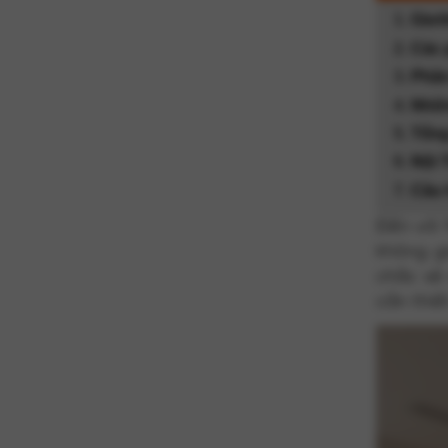
Giườ
Các 
Phân
Nhữn
Tổng
Nội 
Câu 
Đến với
không gi
chắc sẽ
cần thiế