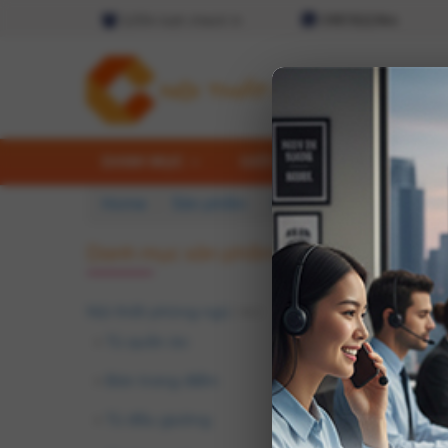
2,054 lượt check in
0987.822.944
DANH MỤC
GIỚI THIỆU
THIẾT KẾ
Home
Sản phẩm
Nội thất phòng ngủ
Danh mục sản phẩm
Nội thất phòng ngủ
( 741 )
Tủ quần áo
+
Giường ng
công nghi
Bàn trang điểm
+
Không c
Tủ đầu giường
+