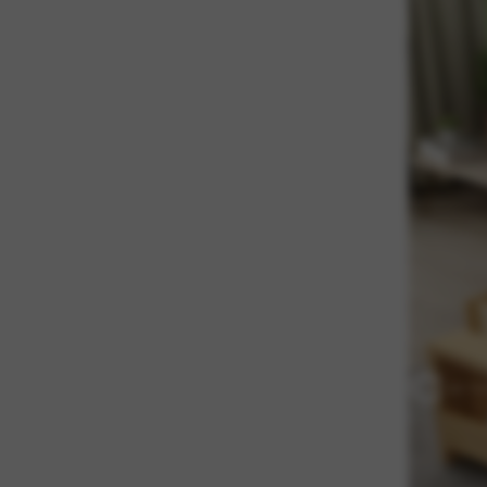
Bàn học sinh
+
Phòng ngủ trẻ em
+
Combo nội thất
( 264 )
Combo Phòng Ngủ
+
Combo phòng ngủ gỗ tự nhiên
+