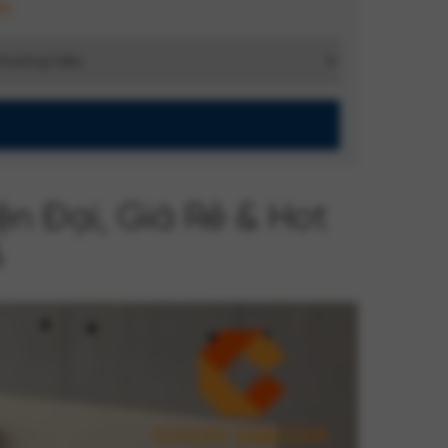
M
n Đại, Giá Rẻ & Hot
6