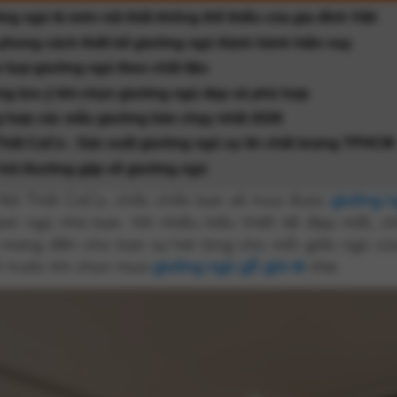
ng ngủ là món nội thất không thể thiếu của gia đình Việt
phong cách thiết kế giường ngủ thịnh hành hiện nay
 loại giường ngủ theo chất liệu
g lưu ý khi chọn giường ngủ đẹp và phù hợp
 hợp các mẫu giường bán chạy nhất 2026
Thất CaCo - Sản xuất giường ngủ uy tín chất lượng TPHCM
hỏi thường gặp về giường ngủ
 Nội Thất CaCo, chắc chắn bạn sẽ mua được
giường n
an ngủ nhà bạn. Với nhiều kiểu thiết kế đẹp mắt, chắ
 mang đến cho bạn sự hài lòng cho mỗi giấc ngủ của
t trước khi chọn mua
giường ngủ gỗ giá rẻ
nhé.