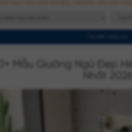
ÂNG CAO THEO CHUYÊN MỤC, THƯƠNG HIỆU SẢN PHẨ
0+ Mẫu Giường Ngủ Đẹp Hiệ
Nhất 202