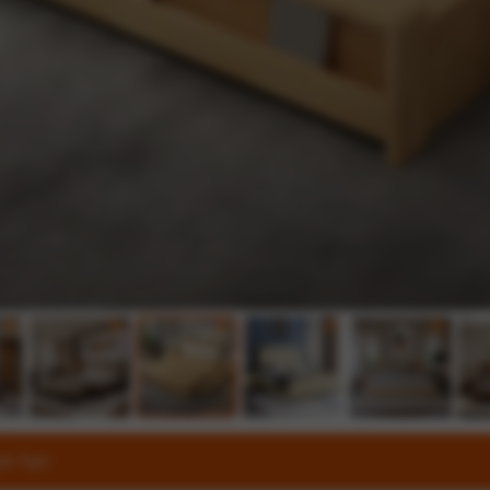
c lục