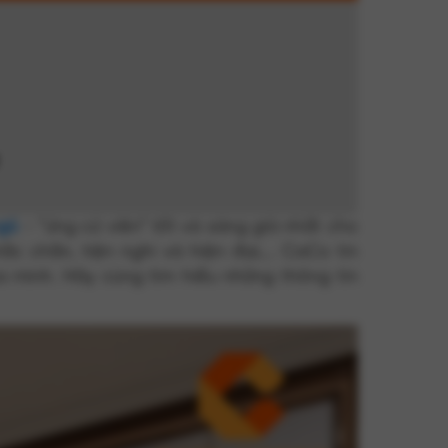
gủ
- “ứng cử viên” tốt và sáng giá nhất cho
c chắn, tiện nghi và hiện đại,... CaCo tin
 mình. Hãy cùng tìm hiểu những thông tin