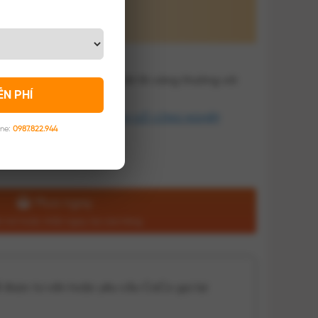
800 x Sâu 400 x Cao 500
 MDF phủ melamin hai mặt lõi vàng thường với
ỄN PHÍ
m hậu tủ dày 9mm
 KHÁCH
KỆ TIVI
KỆ TIVI GỖ CÔNG NGHIỆP
ine:
0987.822.944
eo yêu cầu
Mua ngay
n nơi hoặc nhận ngay tại cửa hàng
 được tư vấn hoặc yêu cầu CaCo gọi lại