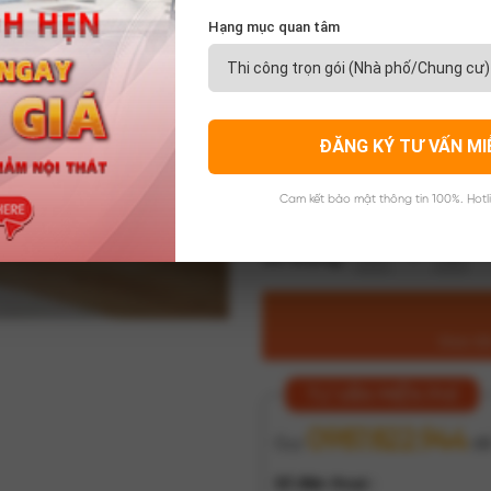
Hạng mục quan tâm
Bảo hành từ 12 tháng
Kích thước kệ tivi: Rộng 1
Chất liệu: Gỗ công nghiệp
ĐĂNG KÝ TƯ VẤN MI
ván dày tiêu chuẩn dày 9m
Danh mục :
NỘI THẤT PHÒNG
Cam kết bảo mật thông tin 100%. Hotl
Kích thước và màu sắc :
Th
Số lượng:
Giao tậ
TƯ VẤN MIỄN PHÍ
0987.822.944
Gọi
để
Số điện thoại :