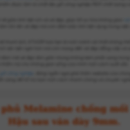
hẩm được làm từ chất liệu gỗ công nghiệp MDF chất lượng ca
h tế giữa tính tiện ích và vẻ đẹp, giúp tối ưu hóa không gian
nộ
m tôn lên vẻ đẹp mà còn đảm bảo tính tiện dụng trong việc sắp
t kế thanh lịch, KTV039 hứa hẹn là một mảnh nội thất không t
rở nên tiện nghi hơn mà còn mang đến vẻ đẹp đẳng cấp và s
 đam mê vẻ đẹp đơn giản nhưng không kém phần sang trọng v
rị thẩm mỹ cho không gian sống của mình một cách xuất sắc.
i gỗ công nghiệp
, đừng ngần ngại ghé thăm website của chúng t
 sẵn sàng để hỗ trợ bạn một cách nhanh chóng và chuyên ngh