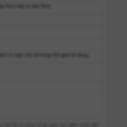
 dày 9mm hậu tủ dày 9mm
nh co ngót nứt nẻ trong thời gian sử dụng.
ự tinh tế và sang trọng, giúp tạo điểm nhấn đặc