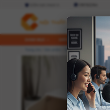
2,054 lượt check in
0987.822.944
DANH MỤC
GIỚI THIỆU
THIẾT KẾ
Trang chủ
/
Sản phẩm
/
Nội thất phòng khách
/
Kệ T