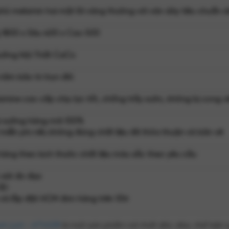
ủ melamin hai mặt lõi vàng thường với ván dày tiêu chuẩn
ng 1800 x Sâu 400 x Cao 500
 xưởng Nội Thất CaCo
ăm bảo trì trọn đời
mine cao cấp chịu lực tốt, chống trầy xước, không bị cong vê
ại xưởng hàng mới 100%
 miễn phí nếu không đúng chất liệu đã thỏa thuận và bản vẽ
àng theo kích thước chất liệu màu sắc theo yêu cầu
 sát đo đạc
-3D
và lắp đặt HCM đơn hàng trên 10tr
nh Lịch - KTV039
là một sản phẩm nội thất độc đáo, thể hiện s