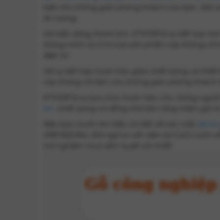
biệt cho không gian phòng khách của bạn. Sản p
ấn tượng.
Với kiểu dáng thanh lịch, KTV039 là sự kết hợp tin
thông minh và tỉ mỉ của sản phẩm này không chỉ là
điện tử.
Với sự kết hợp hoàn hảo giữa chất lượng và thiế
này không chỉ làm cho không gian phòng khách t
KTV039 là sự lựa chọn hoàn hảo cho những người
tivi
chất lượng và đồng thời làm tăng thêm giá t
Nếu bạn muốn tìm hiểu chi tiết về các mẫu
kệ tiv
0987.822.944. Đội ngũ tư vấn viên tại CaCo luôn
trải nghiệm mua sắm tuyệt vời nhất!