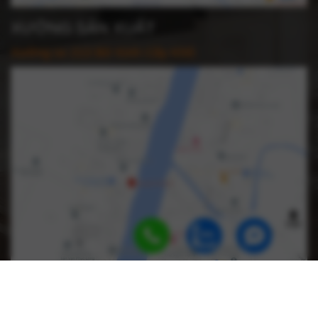
XƯỞNG SẢN XUẤT
Xưởng sx 213 Bờ Kinh Cây Khô:
🔝
Copyright 2024 © Bản quyền thuộc về noithatcaco.vn