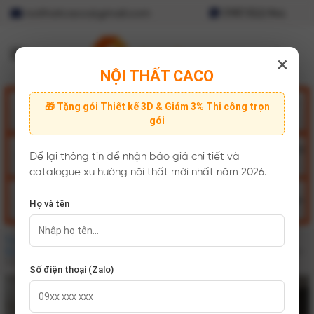
noithatcaco@gmail.com
0987.822.944
Menu
×
NỘI THẤT CACO
Nội thất phòng
Nội thất văn
🎁 Tặng gói Thiết kế 3D & Giảm 3% Thi công trọn
Tủ áo
Tủ bếp
ngủ
phòng
gói
Combo nội
Nội thất phòng
Giường ngủ
Bộ bàn ăn
Để lại thông tin để nhận báo giá chi tiết và
thất
khách
catalogue xu hướng nội thất mới nhất năm 2026.
Bộ bàn ghế
Tủ giày
Kệ tivi
Nội thất trẻ em
Họ và tên
sofa
Trang chủ
/
Sản phẩm
/
Nội thất phòng ngủ
/
Tủ quần áo
/
Tủ
Quần Áo Cửa Lùa
/
Tủ Quần Áo Gỗ MDF Cửa Lùa Màu Trắng Kem
Viền Vàng Hiện Đại - TAL061
Số điện thoại (Zalo)