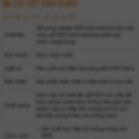
CHI TIẾT SẢN PHẨM
Tóm tắt sơ lược về sản phẩm
Gỗ công nghiệp MDF phủ melamin hai mặt,
Chất liệu
cánh gỗ MDF phủ melamine phối nẹp
nhôm vàng bóng
Kích thước
1m4 x 2m4 x 600
Xuất xứ
Sản xuất trực tiếp tại xưởng Nội Thất CaCo
Bảo hành
Sản phẩm bảo hành 2 năm bảo trì trọn đời
Được làm từ chất liệu gỗ MDF cao cấp kết
hợp với lớp melamine chống trầy giúp sản
Chất lượng
phẩm chịu va đập tốt, không bị mối mọt,
bề mặt chống thấm và chống nước
Sản xuất trực tiếp tại xưởng hàng mới
Caco cam
100%