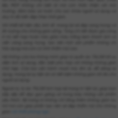
liệu MDF không chỉ bền bỉ mà còn thân thiện với môi
trường, đảm bảo an toàn cho sức khỏe người sử dụng và
duy trì độ bền đẹp theo thời gian.
Với thiết kế hiện đại, tinh tế mang lại vẻ đẹp sang trọng và
ấn tượng cho không gian sống. Từng chi tiết được gia công
tỉ mỉ, kết hợp hoàn hảo giữa màu trắng kem thanh lịch và
viền vàng sang trọng, tạo nên một sản phẩm không chỉ
hữu dụng mà còn có tính thẩm mỹ cao.
Hệ thống cửa lùa thông minh giúp tủ quần áo TAL061 tối ưu
diện tích sử dụng, đặc biệt phù hợp với những không gian
nhỏ hẹp. Cửa lùa vận hành mượt mà, êm ái, dễ dàng sử
dụng, mang lại sự tiện lợi và tiết kiệm không gian tối đa cho
người sử dụng.
Ngoài ra, tủ áo TAL061 tích hợp kệ trang trí tiện lợi, giúp bạn
sắp xếp đồ đạc gọn gàng và trưng bày những vật phẩm
yêu thích. Kệ trang trí không chỉ tăng thêm không gian lưu
trữ mà còn góp phần tạo nên vẻ đẹp thẩm mỹ cho không
gian
nội thất phòng ngủ
.