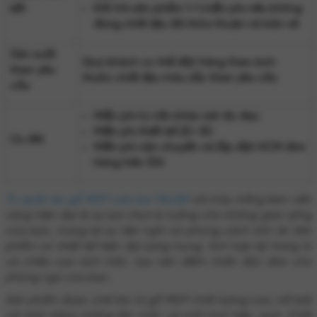
kết
Đổi trả sản phẩm 1-1 miễn phí nếu không
đúng chất liệu đã thỏa thuận và bản vẽ
Sản xuất
Quý khách có thể đặt hàng theo kích
theo yêu
thước chất liệu màu sắc theo yêu cầu
cầu
Miễn phí tư vấn khảo sát đo đạc
Miễn phí thiết kế 2D-3D
Ưu đãi
Miễn phí vận chuyển và lắp đặt HCM đơn
hàng trên 10tr
Tủ quần áo gỗ MDF cửa lùa TAL061
với màu trắng kem viền
vàng hiện đại là sự lựa chọn lý tưởng cho không gian sống
của bạn, mang lại sự tiện nghi và phong cách tinh tế. Sản
phẩm có thiết kế hiện đại sang trọng, tích hợp kệ trang trí
và chiều cao kịch trần, tạo nên điểm nhấn độc đáo cho
phòng ngủ của bạn.
Sản phẩm được chế tác từ gỗ MDF chất lượng cao, nổi bật
với khả năng chống ẩm mốc và mối mọt hiệu quả. Chất