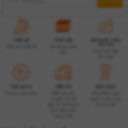
THIẾT KẾ
CHẤT LIỆU
SẢN XUẤT THEO
YÊU CẦU
Miễn phí thiết kế
Đa dạng chất
Caco trực tiếp
liệu
sản xuất
TRẢ GÓP %
MIỄN PHÍ
BẢO HÀNH
Thủ tục đơn giản
Miễn phí vận
Sản phẩm bảo
chuyển và lắp
hành 2 năm, bảo
đặt TP. HCM bán
trì vĩnh viễn
kính 10km đơn
hàng >10tr