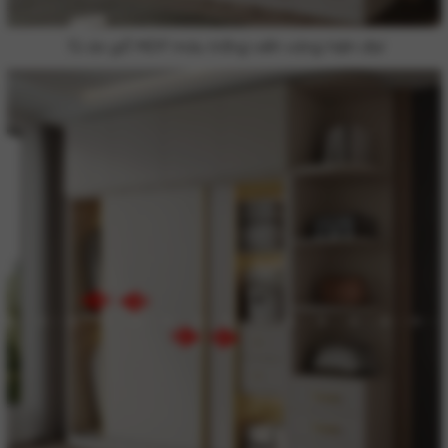
Tủ áo gỗ MDF màu trắng viền vàng hiện đại