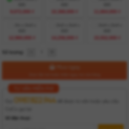
600
600
600
9,072,000 ₫
10,368,000 ₫
11,664,000 ₫
2m x 2m4 x
2m2 x 2m4 x
2m4 x 2m4 x
600
600
600
12,960,000 ₫
14,256,000 ₫
15,552,000 ₫
Số lượng:
Mua ngay
Giao tận nơi hoặc nhận ngay tại cửa hàng
TƯ VẤN MIỄN PHÍ
0987.822.944
Gọi
để được tư vấn hoặc yêu cầu
CaCo gọi lại
Số điện thoại :