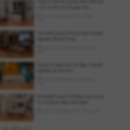
Chọn Tủ Hồ Sơ 2 Cánh Kính Mở Hay
Lùa? Tư Vấn Từ Chuyên Gia
17:47 05-08-2026 GMT+7
43 lượt
xem
Các Kiểu Setup Phòng Họp Chuyên
Nghiệp, Dễ Áp Dụng
15:06 04-08-2026 GMT+7
62 lượt
xem
Trang Trí Quầy Lễ Tân Đẹp, Chuyên
Nghiệp Và Thu Hút
15:27 03-08-2026 GMT+7
68 lượt
xem
Bí Quyết Trang Trí Phòng Họp Công
Ty, Cơ Quan Đẹp Tiện Nghi
11:58 01-08-2026 GMT+7
63 lượt xem
BÀI VIẾT HOT