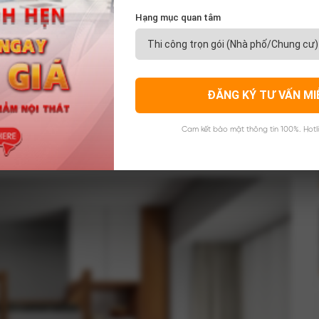
ường hộc kéo là ý tưởng thiết kế mới, theo xu hướng
Hạng mục quan tâm
ện đại. Dưới đây là top các thiết kế giường có ngăn kéo
p, đa năng, phù hợp với mọi không gian.
ĐĂNG KÝ TƯ VẤN MI
Cam kết bảo mật thông tin 100%. Hotl