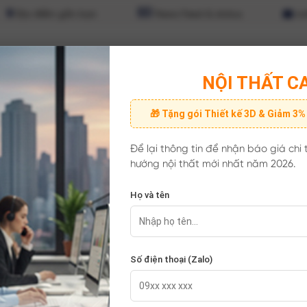
Địa điểm gần bạn
News Feed & status
no
0
NỘI THẤT C
 NỘI THẤT
THI CÔNG NỘI THẤT
SẢN PHẨM
🎁 Tặng gói Thiết kế 3D & Giảm 3%
Top” thiết kế giường hộc kéo đẹp, đa năng, phù hợp với mọi k
Để lại thông tin để nhận báo giá chi
hướng nội thất mới nhất năm 2026.
 thiết kế
Khuyễn mãi quà tặng
Ý tưởng không gian s
Họ và tên
 kéo đẹp, đa năng, phù hợp
Số điện thoại (Zalo)
MT+7