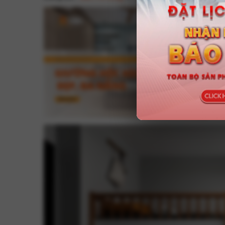
Gi
hi
đẹ