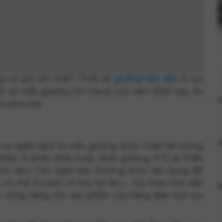
với giá tốt nhất? Thiết kế
giường hộc kéo
là lựa
t về mẫu giường hot trend của năm 2023 này, thì
m phá nhé.
ủ có ngăn kéo
) là mẫu giường được thiết kế tương
hiên, ở phần thân hoặc đuôi giường, KTS sẽ thiết
 hộc kéo. Các ngăn kéo thường được tận dụng để
 thể là sách vở hay tài liệu,... tùy theo tính sắp
h công năng cho sản phẩm vừa tăng diện tích lưu