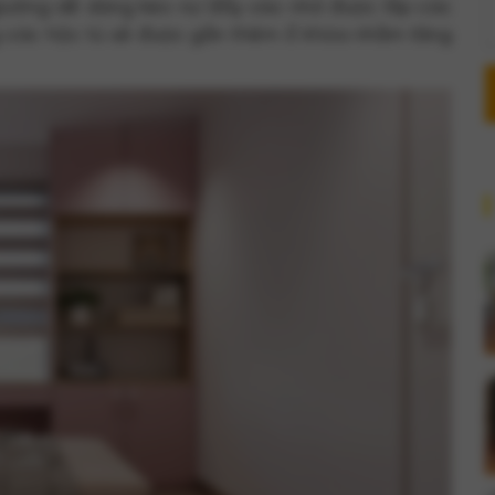
giường dễ dàng kéo ra/đẩy vào nhờ được lắp các
g các hộc tủ sẽ được gắn thêm ổ khóa nhằm tăng