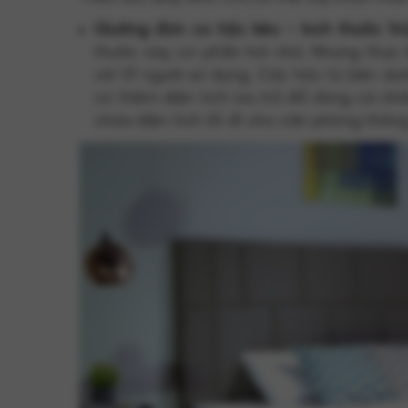
Giường đơn có hộc kéo - kích thước 1m
thước này có phần hơi nhỏ. Nhưng thực 
với 01 người sử dụng. Các hộc tủ bên d
có thêm diện tích lưu trữ đồ dùng cá n
chừa diện tích lối đi cho căn phòng thôn