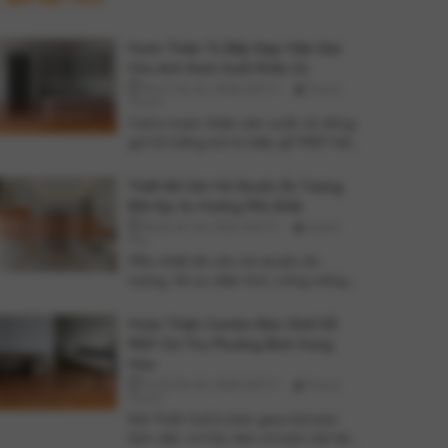
Hoàn Thiện Tủ Bếp Đẹp Hiện Đại
Cho Anh Nam Xuất Khẩu Úc
15:47 02-04-2026 GMT+7
Thanh
Thanh
CaCo hoàn thiện sản xuất và đóng
gói kỹ lưỡng bộ tủ bếp gỗ MDF hiện
đại cho anh Nam. Sản phẩm được
vận chuyển về Long An để xuất
Thiết Kế Căn Hộ Studio Ấn Tượng,
khẩu sang Úc an toàn.
Bắt Kịp Xu Hướng Mới 2026
16:22 20-06-2024 GMT+7
Huỳnh
Mai
Mẫu thiết kế căn hộ studio ấn
tượng, tối ưu diện tích, công năng
và chi phí. Gợi ý xu hướng thiết kế
nội thất mới, phù hợp gia đình hoặc
Hoàn Thiện Combo Bàn Ghế Gỗ
đầu tư cho thuê.
MDF Chị Thu Phường Bình Hưng
Hòa
14:53 05-05-2026 GMT+7
Thanh
Thanh
Nội Thất CaCo bàn giao bộ bàn
làm việc có hộc kéo và bàn dài kèm