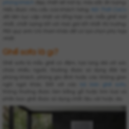
phòng khách
đẹp, thiết kế mới lạ, màu sắc ấn tượng.
Hiểu được nhu cầu của khách hàng,
Nội Thất CaCo
đã liên tục cập nhật và tổng hợp các mẫu ghế mới
nhất, chất lượng tốt với mức giá tốt nhất thị trường.
Mời quý anh/chị tham khảo để có lựa chọn phù hợp
nhất:
Ghế sofa là gì?
Ghế sofa là mẫu ghế có đệm, tựa lưng dài với sức
chứa nhiều người, thường được sử dụng đặt tại
phòng khách, phòng gia đình hoặc các không gian
nghỉ ngơi khác. Đối với các
bộ bàn ghế sofa
,
thông thường được làm bằng gỗ hoặc kim loại và
phần bọc ghế được sử dụng chất liệu vải hoặc da.