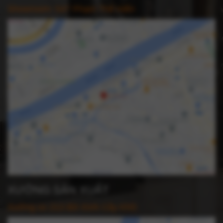
Showroom: 547 Phạm Thế Hiển
Cấu tạo của ghế sofa đẹp
Kích thước bộ bàn ghế sofa phổ
biến
Để tạo nên sự cân đối, anh/chị cũng không mất
nhiều công sức để di chuyển, đổi/trả sofa mới hãy
tham khảo những kích thước tiêu chuẩn của các
mẫu sofa như:
Sofa cho phòng có diện tích lớn
Ghế sofa chữ U: 300cm x 200cm x 170cm x 80cm x
100cm (tương ứng cạnh ngoài x cạnh giữa x cạnh
trong x chiều cao x chiều sâu)
Ghế sofa chữ L 2 chỗ: 260cm x 160cm x 38cm
XƯỞNG SẢN XUẤT
(tương ứng chiều dài x chiều rộng x chiều cao)
Xưởng sx 213 Bờ Kinh Cây Khô:
Ghế sofa chữ L 3 chỗ: 300cm x 180cm x 38cm