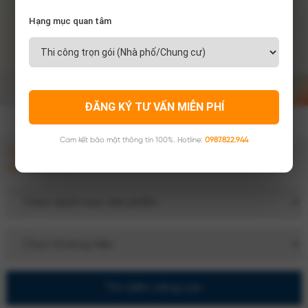
Hạng mục quan tâm
ĐĂNG KÝ TƯ VẤN MIỄN PHÍ
Cam kết bảo mật thông tin 100%. Hotline:
0987.822.944
TÌM NÂNG CAO THEO CHUYÊN MỤC, THƯƠNG HIỆU
SẢN PHẨM