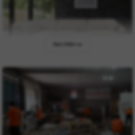
Xem thêm
Ghế sofa là gì?
Tại sao dòng ghế này lại thu hút được sự chú ý của
nhiều người đến vậy? Bởi, đây không chỉ là món nội
thất được sử dụng để ngồi. Hiện, các bộ bàn ghế
sofa được bày bán trên thị trường vô cùng đa
dạng, với đủ kiểu dạng, tích hợp các chức năng đa
dạng, cụ thể như sofa giường. Vừa mang lại sự tiện
nghi cho không gian, vừa giúp gia chủ thư giãn, giải