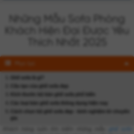
Những Mẫu Sofa Phòng
Khách Hiện Đại Được Yêu
Thích Nhất 2025
Mục lục
Ghế sofa là gì?
Cấu tạo của ghế sofa đẹp
Kích thước bộ bàn ghế sofa phổ biến
Các loại bàn ghế sofa thông dụng hiện nay
Cách chọn bộ ghế sofa đẹp - kinh nghiệm từ chuyên
gia
Khách hàng luôn tìm kiếm những mẫu
ghế sofa